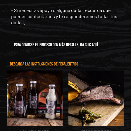
– Si necesitas apoyo o alguna duda, recuerda que
puedes contactarnos y te responderemos todas tus
dudas.
PARA conocer el proceso con más detalle, da clic aquí
DESCARGA LAS INSTRUCCIONES DE RECALENTADO
Rango
Este
producto
de
tiene
precios:
múltiples
desde
variantes.
Las
$69.00
opciones
hasta
se
$99.00
pueden
elegir