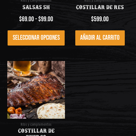
Ribs y complementos
Ribs y complementos
en
Salsas SH
Costillar de res
la
página
$
69.00
-
$
99.00
$
599.00
de
producto
Seleccionar opciones
Añadir al carrito
Ribs y complementos
Costillar de